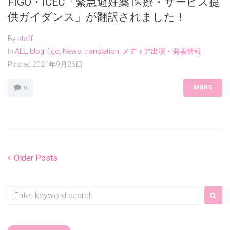
FIGO・ICEC「緊急避妊薬 医療・サービス提
供ガイダンス」が翻訳されました！
By
staff
In
ALL
,
blog
,
figo
,
News
,
translation
,
メディア出演・発表情報
Posted
2021年9月26日
MORE
0
投
Older
Older Posts
Posts
稿
ナ
Search
for:
ビ
ゲ