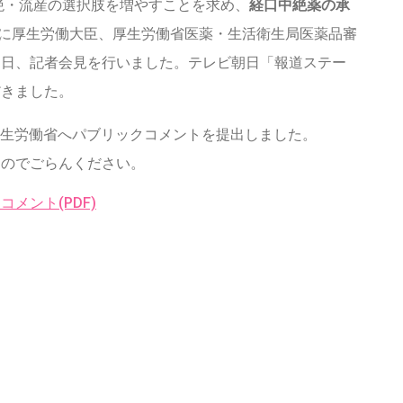
は、安全な中絶・流産の選択肢を増やすことを求め、
経口中絶薬の承
21日に厚生労働大臣、厚生労働省医薬・生活衛生局医薬品審
同日、記者会見を行いました。テレビ朝日「報道ステー
だきました。
Projectは厚生労働省へパブリックコメントを提出しました。
たのでごらんください。
メント(PDF)