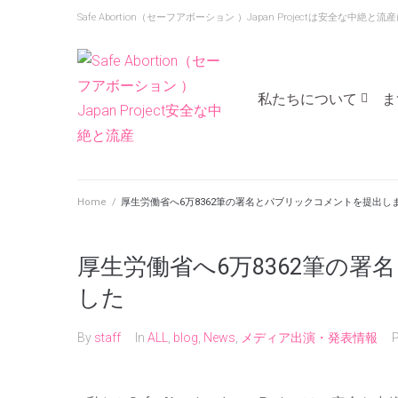
Safe Abortion（セーフアボーション ）Japan Projectは安全
私たちについて
ま
Home
/
厚生労働省へ6万8362筆の署名とパブリックコメントを提出し
厚生労働省へ6万8362筆の
した
By
staff
In
ALL
,
blog
,
News
,
メディア出演・発表情報