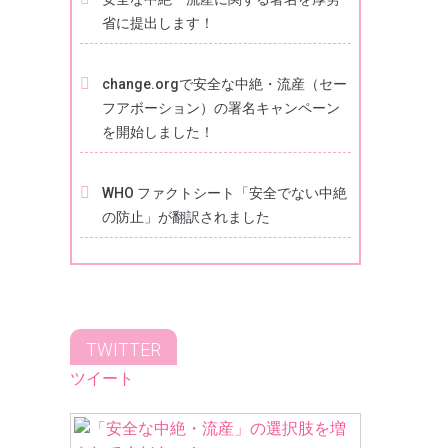
省に提出します！
change.orgで安全な中絶・流産（セー
フアボーション）の署名キャンペーン
を開始しました！
WHO ファクトシート「安全でない中絶
の防止」が翻訳されました
TWITTER
ツイート