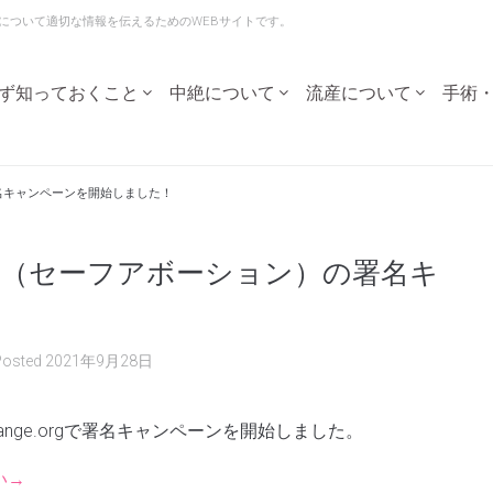
な中絶と流産について適切な情報を伝えるためのWEBサイトです。
ず知っておくこと
中絶について
流産について
手術
署名キャンペーンを開始しました！
・流産（セーフアボーション）の署名キ
Posted
2021年9月28日
ange.orgで署名キャンペーンを開始しました。
い→