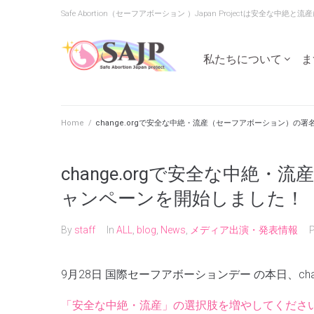
Skip
Safe Abortion（セーフアボーション ）Japan Projectは安全
to
content
私たちについて
ま
Home
/
change.orgで安全な中絶・流産（セーフアボーション）の
change.orgで安全な中絶
ャンペーンを開始しました！
By
staff
In
ALL
,
blog
,
News
,
メディア出演・発表情報
9月28日 国際セーフアボーションデー の本日、ch
「安全な中絶・流産」の選択肢を増やしてくださ