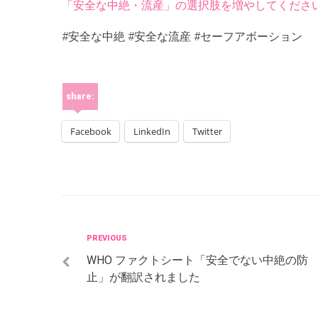
「安全な中絶・流産」の選択肢を増やしてくださ
#安全な中絶 #安全な流産 #セーフアボーション
share:
Facebook
LinkedIn
Twitter
投
Previous
PREVIOUS
WHO ファクトシート「安全でない中絶の防
止」が翻訳されました
稿