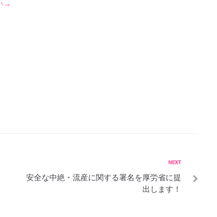
い→
Next
NEXT
安全な中絶・流産に関する署名を厚労省に提
出します！