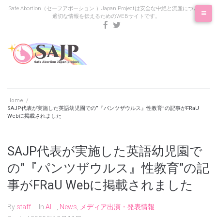
Skip
Safe Abortion（セーフアボーション ）Japan Projectは安全な中絶と流産について
適切な情報を伝えるためのWEBサイトです。
to
content
facebook
twitter
Home
/
SAJP代表が実施した英語幼児園での”『パンツザウルス』性教育”の記事がFRaU
Webに掲載されました
SAJP代表が実施した英語幼児園で
の”『パンツザウルス』性教育”の記
事がFRaU Webに掲載されました
By
staff
In
ALL
,
News
,
メディア出演・発表情報