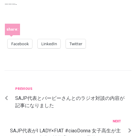
———-
share:
Facebook
LinkedIn
Twitter
投
Previous
PREVIOUS
SAJP代表とバービーさんとのラジオ対談の内容が
稿
記事になりました
ナ
ビ
Next
NEXT
ゲ
SAJP代表がI LADY×FIAT #ciaoDonna 女子高生が主